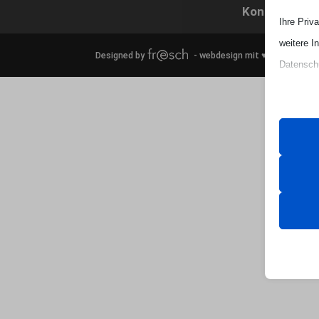
Kontakt
I
Ihre Priv
weitere I
Designed by
- webdesign mit ♥
Datenschu
Schaltflä
Beachten 
und die v
Essen
Essenz
ordnun
keine
Analy