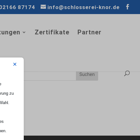
02166 87174
info@schlosserei-knor.de
tungen
Zertifikate
Partner
×
e
hrung zu
 Wahl.
nes
ben.