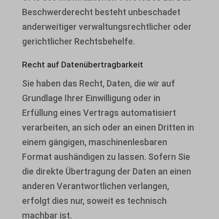
cmplz_statistics
_deCookiesConsent
Beschwerderecht besteht unbeschadet
cookie_notice_accepted
_ketch_consent_v1_
anderweitiger verwaltungsrechtlicher oder
gerichtlicher Rechtsbehelfe.
CookieConsent
acris_cookie_acc
cookieconsent_status
blocksy_cookies_consent_accepted
Recht auf Daten­übertrag­barkeit
Sie haben das Recht, Daten, die wir auf
cookielawinfo-checkbox-*
borlabs-cookie
Grundlage Ihrer Einwilligung oder in
cookieyes-consent
cb-enabled
Erfüllung eines Vertrags automatisiert
gdpr_consent
cc_cookie_accept
verarbeiten, an sich oder an einen Dritten in
einem gängigen, maschinenlesbaren
mhcookie
cli_cookie_consent
Format aushändigen zu lassen. Sofern Sie
OptanonConsent
cookie_permission_granted
die direkte Übertragung der Daten an einen
wf_loginalerted_*
cookie-*
anderen Verantwortlichen verlangen,
erfolgt dies nur, soweit es technisch
wfwaf-authcookie*
cookies_accepted
machbar ist.