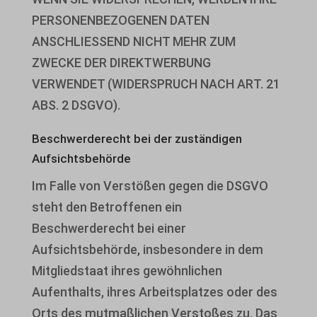
PERSONENBEZOGENEN DATEN
Zustimmung des Nutzers gemäß der DSGVO.
ANSCHLIESSEND NICHT MEHR ZUM
Details anzeigen
ZWECKE DER DIREKTWERBUNG
Analyse
VERWENDET (WIDERSPRUCH NACH ART. 21
_lscache_vary
Statistik-Cookies sammeln Nutzungsinformationen, die uns
ABS. 2 DSGVO).
Einblicke geben, wie unsere Besucher mit unserer Website
catAccCookies
interagieren.
Beschwerde­recht bei der zuständigen
cmplz_banner-status
Aufsichts­behörde
Details anzeigen
cmplz_consent_status
Im Falle von Verstößen gegen die DSGVO
Andere Dienste
cmplz_consented_services
analytics_cookies
steht den Betroffenen ein
Diese Kategorie umfasst alle Cookies, Domains und Dienste, die
Beschwerderecht bei einer
nicht in die anderen spezifischen Kategorien fallen oder nicht
cmplz_functional
cookies-state
Aufsichtsbehörde, insbesondere in dem
eindeutig kategorisiert wurden.
cmplz_marketing
uc_user_interaction
Mitgliedstaat ihres gewöhnlichen
Details anzeigen
Aufenthalts, ihres Arbeitsplatzes oder des
cmplz_preferences
Orts des mutmaßlichen Verstoßes zu. Das