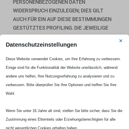
PERSONENBEZOGENEN DATEN
WIDERSPRUCH EINZULEGEN; DIES GILT
AUCH FÜR EIN AUF DIESE BESTIMMUNGEN
GESTÜTZTES PROFILING. DIE JEWEILIGE
RECHTSGRUNDLAGE, AUF DENEN EINE
×
Datenschutzeinstellungen
VERARBEITUNG BERUHT, ENTNEHMEN SIE
DIESER DATENSCHUTZERKLÄRUNG. WENN
Diese Website verwendet Cookies, um Ihre Erfahrung zu verbessern.
SIE WIDERSPRUCH EINLEGEN, WERDEN WIR
Einige sind für die Funktionalität der Website unerlässlich, während
IHRE BETROFFENEN PERSONENBEZOGENEN
andere uns helfen, Ihre Nutzungserfahrung zu analysieren und zu
DATEN NICHT MEHR VERARBEITEN, ES SEI
verbessern. Bitte überprüfen Sie Ihre Optionen und treffen Sie Ihre
DENN, WIR KÖNNEN ZWINGENDE
Wahl.
SCHUTZWÜRDIGE GRÜNDE FÜR DIE
VERARBEITUNG NACHWEISEN, DIE IHRE
Wenn Sie unter 16 Jahre alt sind, stellen Sie bitte sicher, dass Sie die
INTERESSEN, RECHTE UND FREIHEITEN
Zustimmung eines Elternteils oder Erziehungsberechtigten für alle
ÜBERWIEGEN ODER DIE VERARBEITUNG
nicht wesentlichen Cookies erhalten haben.