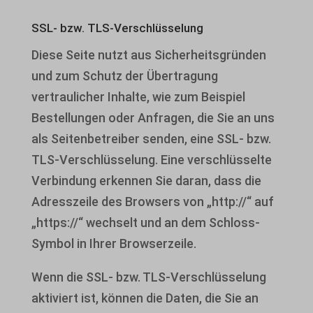
wordpress_logged_in_*
euCookie
SSL- bzw. TLS-Verschlüsselung
wordpress_test_cookie
fs-cc
Diese Seite nutzt aus Sicherheitsgründen
wp-settings-*
kconsent
und zum Schutz der Übertragung
wp-settings-time-*
klaro
vertraulicher Inhalte, wie zum Beispiel
Bestellungen oder Anfragen, die Sie an uns
wpl_viewed_cookie
marketing_cookies
als Seitenbetreiber senden, eine SSL- bzw.
OptanonAlertBoxClosed
TLS-Verschlüsselung. Eine verschlüsselte
snconsent
Verbindung erkennen Sie daran, dass die
Adresszeile des Browsers von „http://“ auf
ssm_au_c
„https://“ wechselt und an dem Schloss-
tarteaucitron
Symbol in Ihrer Browserzeile.
termsfeed_pc1_consent
Wenn die SSL- bzw. TLS-Verschlüsselung
twCookieConsent
aktiviert ist, können die Daten, die Sie an