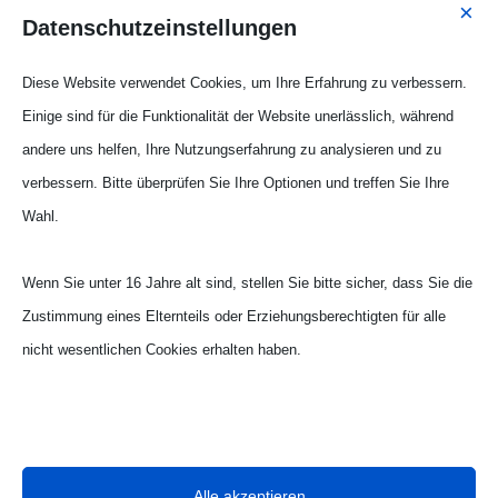
×
Datenschutzeinstellungen
Diese Website verwendet Cookies, um Ihre Erfahrung zu verbessern.
Einige sind für die Funktionalität der Website unerlässlich, während
andere uns helfen, Ihre Nutzungserfahrung zu analysieren und zu
verbessern. Bitte überprüfen Sie Ihre Optionen und treffen Sie Ihre
Wahl.

Wolfgang Knor
Wenn Sie unter 16 Jahre alt sind, stellen Sie bitte sicher, dass Sie die
Stahl- und Metallbau
Konstantinstraße 112
Zustimmung eines Elternteils oder Erziehungsberechtigten für alle
nicht wesentlichen Cookies erhalten haben.
41238 Mönchengladbach

Folgen Sie uns auf Facebook
Ihre Privatsphäre ist uns wichtig. Sie können Ihre Cookie-

info@schlosserei-knor.de
Einstellungen jederzeit anpassen. Für weitere Informationen darüber,
wie wir Daten verwenden, lesen Sie bitte unsere Datenschutzrichtlinie.

Alle akzeptieren