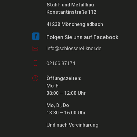
cc_cookie_accept
Stahl- und Metallbau
Konstantinstraße 112
mhcookie
cli_cookie_consent
41238 Mönchengladbach
OptanonConsent
cookie_permission_granted

Folgen Sie uns auf Facebook
wf_loginalerted_*
cookie-*

info@schlosserei-knor.de
wfwaf-authcookie*
cookies_accepted

wordpress_logged_in_*
02166 87174
euCookie
wordpress_test_cookie
fs-cc
}
Öffungszeiten:
Mo-Fr
wp-settings-*
kconsent
08:00 – 12:00 Uhr
wp-settings-time-*
klaro
Mo, Di, Do
13:30 – 16:00 Uhr
wpl_viewed_cookie
marketing_cookies
Und nach Vereinbarung
OptanonAlertBoxClosed