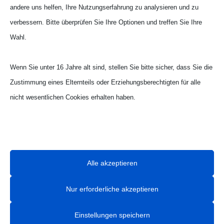
Fotolia.com
andere uns helfen, Ihre Nutzungserfahrung zu analysieren und zu
© Robert Elias school emergency exit /
verbessern. Bitte überprüfen Sie Ihre Optionen und treffen Sie Ihre
Fotolia.com
Wahl.
Unser Team:
Wenn Sie unter 16 Jahre alt sind, stellen Sie bitte sicher, dass Sie die
© Robert Elias school emergency exit /
Zustimmung eines Elternteils oder Erziehungsberechtigten für alle
Fotolia.com
nicht wesentlichen Cookies erhalten haben.
Leistungen:
© poco_bw architectural elements /
Ihre Privatsphäre ist uns wichtig. Sie können Ihre Cookie-
Fotolia.com
Einstellungen jederzeit anpassen. Für weitere Informationen darüber,
© Robert Elias school emergency exit /
wie wir Daten verwenden, lesen Sie bitte unsere Datenschutzrichtlinie.
Alle akzeptieren
Fotolia.com
Sie können Ihre Präferenzen jederzeit ändern, indem Sie auf die
© Martin Debus Moderne Treppenaufgänge
Schaltfläche „Einstellungen“ unten klicken.
Nur erforderliche akzeptieren
aus Stein und Stahl an einem Büroneubau
Einstellungen speichern
am Kreativkai in Münster / Fotolia.com
Beachten Sie, dass das Deaktivieren bestimmter Arten von Cookies