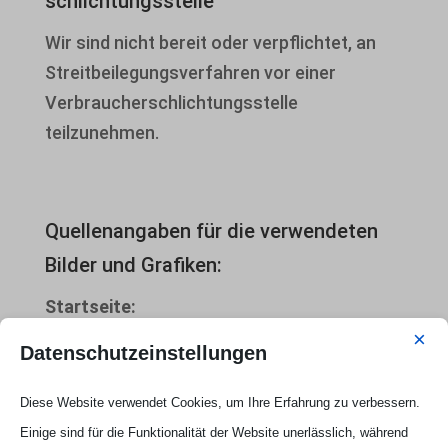
schlichtungs­stelle
Wir sind nicht bereit oder verpflichtet, an
Streitbeilegungsverfahren vor einer
Verbraucherschlichtungsstelle
teilzunehmen.
Quellenangaben für die verwendeten
Bilder und Grafiken:
Startseite:
© motorradcbr Schutzgasschweißer /
×
Datenschutzeinstellungen
Fotolia.com
© Gina Sanders Einbrecher / Fotolia.com
Diese Website verwendet Cookies, um Ihre Erfahrung zu verbessern.
© poco_bw architectural elements /
Einige sind für die Funktionalität der Website unerlässlich, während