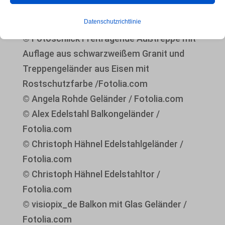
© Christoph Hähnel Edelstahlgeländer /
Ihr Erlebnis auf der Website und die von uns angebotenen Dienste
Datenschutzrichtlinie
Fotolia.com
beeinträchtigen kann.
© Fotoschlick Freitragende Außtreppe mit
Auflage aus schwarzweißem Granit und
Essenzielle
Treppengeländer aus Eisen mit
Essenzielle Cookies und Dienste ermöglichen grundlegende
Rostschutzfarbe /Fotolia.com
Funktionen und sind für das ordnungsgemäße Funktionieren der
© Angela Rohde Geländer / Fotolia.com
Website erforderlich. Diese Cookies und Dienste erfordern keine
© Alex Edelstahl Balkongeländer /
Zustimmung des Nutzers gemäß der DSGVO.
Fotolia.com
Details anzeigen
© Christoph Hähnel Edelstahlgeländer /
Analyse
Fotolia.com
_lscache_vary
Statistik-Cookies sammeln Nutzungsinformationen, die uns
© Christoph Hähnel Edelstahltor /
Einblicke geben, wie unsere Besucher mit unserer Website
catAccCookies
Fotolia.com
interagieren.
© visiopix_de Balkon mit Glas Geländer /
cmplz_banner-status
Details anzeigen
Fotolia.com
cmplz_consent_status