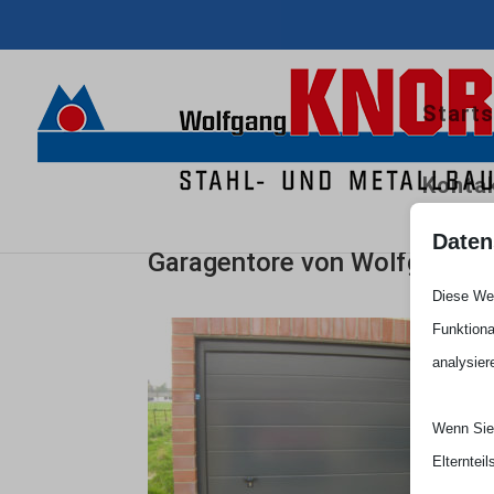
Starts
Konta
Daten
Garagentore von Wolfgang 
Diese Web
Funktiona
analysier
Wenn Sie 
Elterntei