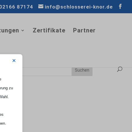
02166 87174
info@schlosserei-knor.de
tungen
Zertifikate
Partner
×
e
hrung zu
 Wahl.
nes
ben.